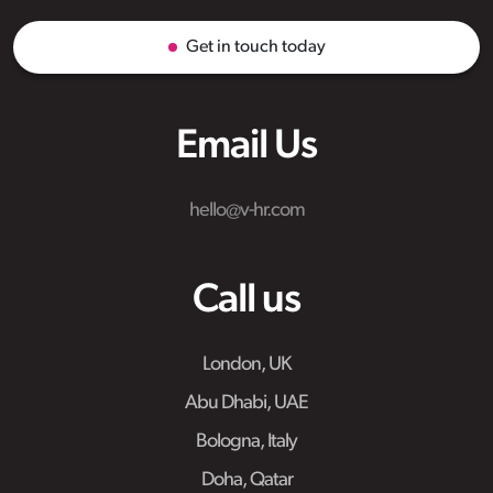
Get in touch today
Email Us
hello@v-hr.com
Call us
London, UK
Abu Dhabi, UAE
Bologna, Italy
Doha, Qatar