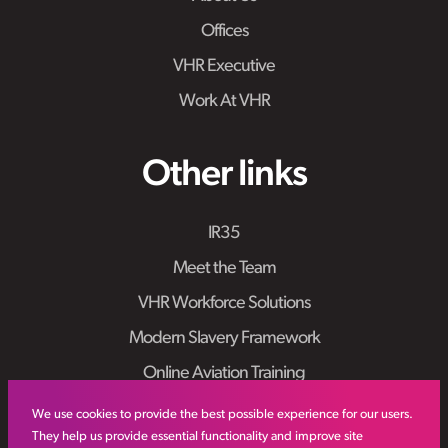
Offices
VHR Executive
Work At VHR
Other links
IR35
Meet the Team
VHR Workforce Solutions
Modern Slavery Framework
Online Aviation Training
Case Studies
We use cookies to provide the best possible experience for our users.
They help us provide essential functionality and improve site
Sitemap