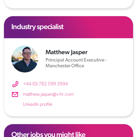
Industry specialist
Matthew Jasper
Principal Account Executive -
Manchester Office
+44 (0) 782 599 3994
matthew.jasper@v-hr.com
LinkedIn profile
Other jobs you might like