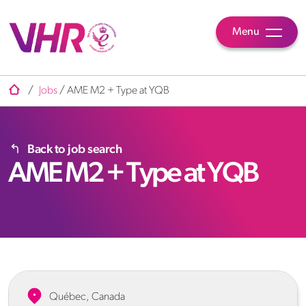
Menu
/
Jobs
/
AME M2 + Type at YQB
Back to job search
AME M2 + Type at YQB
Québec, Canada